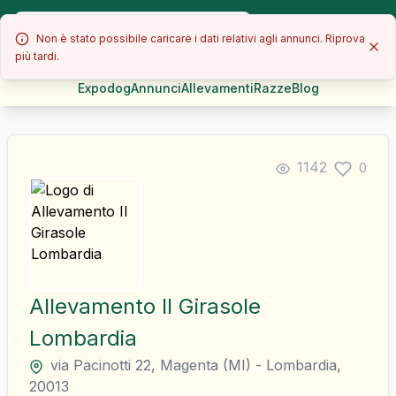
Non è stato possibile caricare i dati relativi agli annunci. Riprova
più tardi.
Expodog
Annunci
Allevamenti
Razze
Blog
1142
0
Allevamento Il Girasole
Lombardia
via Pacinotti 22
,
Magenta
(
MI
)
-
Lombardia
,
20013