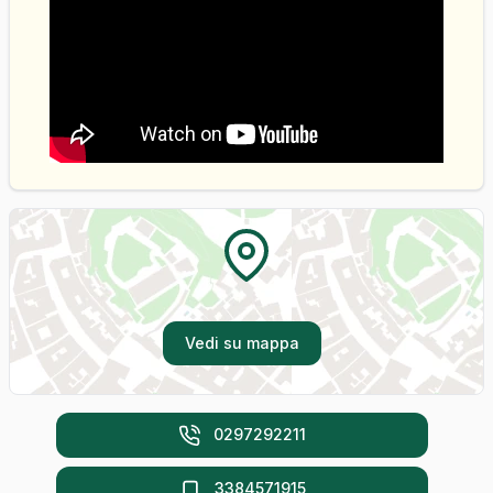
Vedi su mappa
0297292211
3384571915