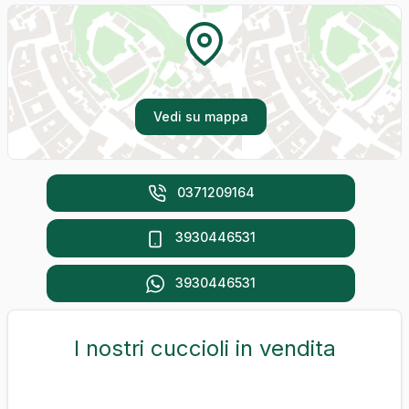
Vedi su mappa
0371209164
3930446531
3930446531
I nostri cuccioli in vendita