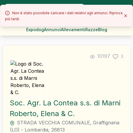
Non è stato possibile caricare i dati relativi agli annunci. Riprova
più tardi.
Expodog
Annunci
Allevamenti
Razze
Blog
10197
3
Soc. Agr. La Contea s.s. di Marni
Roberto, Elena & C.
STRADA VECCHIA COMUNALE
,
Graffignana
(
LO
)
-
Lombardia
,
26813