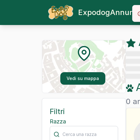
Expodog
Annunci
Vedi su mappa
0 an
Filtri
Razza