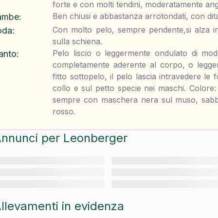
forte e con molti tendini, moderatamente ang
Ben chiusi e abbastanza arrotondati, con d
ambe
:
Con molto pelo, sempre pendente,si alza in
oda
:
sulla schiena.
Pelo liscio o leggermente ondulato di mo
anto
:
completamente aderente al corpo, o legger
fitto sottopelo, il pelo lascia intravedere l
collo e sul petto specie nei maschi. Colore:
sempre con maschera nera sul muso, sabbi
rosso.
nnunci per
Leonberger
llevamenti in evidenza