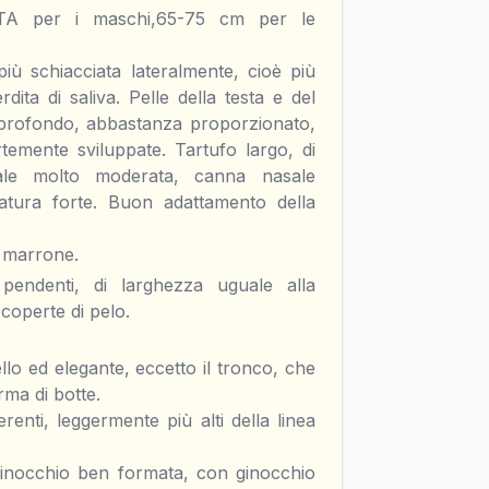
TA per i maschi,65-75 cm per le
ù schiacciata lateralmente, cioè più
ita di saliva. Pelle della testa e del
rofondo, abbastanza proporzionato,
emente sviluppate. Tartufo largo, di
tale molto moderata, canna nasale
atura forte. Buon adattamento della
e marrone.
pendenti, di larghezza uguale alla
operte di pelo.
lo ed elegante, eccetto il tronco, che
rma di botte.
erenti, leggermente più alti della linea
ginocchio ben formata, con ginocchio