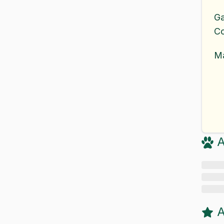
G
C
M
A
A