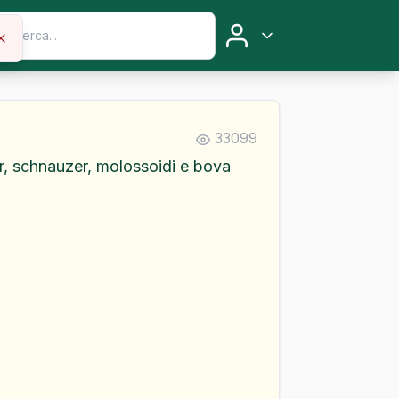
33099
er, schnauzer, molossoidi e bova