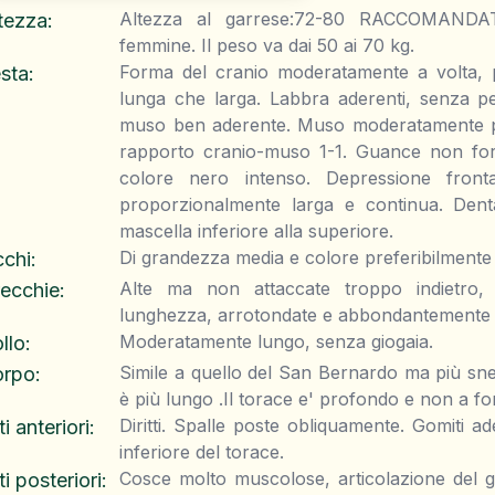
Altezza al garrese:72-80 RACCOMANDA
tezza
:
femmine. Il peso va dai 50 ai 70 kg.
Forma del cranio moderatamente a volta, pi
sta
:
lunga che larga. Labbra aderenti, senza perd
muso ben aderente. Muso moderatamente p
rapporto cranio-muso 1-1. Guance non fort
colore nero intenso. Depressione fron
proporzionalmente larga e continua. Dent
mascella inferiore alla superiore.
Di grandezza media e colore preferibilment
chi
:
Alte ma non attaccate troppo indietro, 
ecchie
:
lunghezza, arrotondate e abbondantemente c
Moderatamente lungo, senza giogaia.
llo
:
Simile a quello del San Bernardo ma più snel
orpo
:
è più lungo .Il torace e' profondo e non a fo
Diritti. Spalle poste obliquamente. Gomiti ad
ti anteriori
:
inferiore del torace.
Cosce molto muscolose, articolazione del 
ti posteriori
: