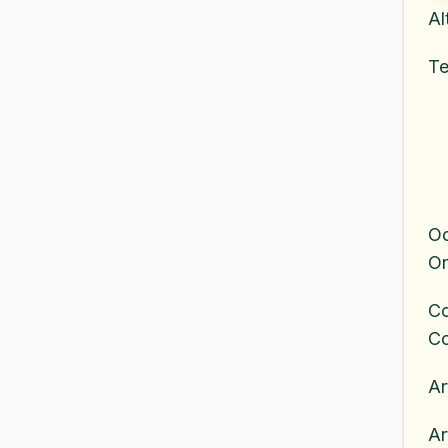
Al
Te
Oc
Or
Co
C
Ar
Ar