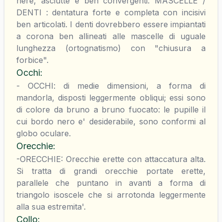
nere, asciutte e ben convergenti. MASCELLE /
DENTI : dentatura forte e completa con incisivi
ben articolati. I denti dovrebbero essere impiantati
a corona ben allineati alle mascelle di uguale
lunghezza (ortognatismo) con "chiusura a
forbice".
Occhi
:
- OCCHI: di medie dimensioni, a forma di
mandorla, disposti leggermente obliqui; essi sono
di colore da bruno a bruno fuocato: le pupille il
cui bordo nero e' desiderabile, sono conformi al
globo oculare.
Orecchie
:
-ORECCHIE: Orecchie erette con attaccatura alta.
Si tratta di grandi orecchie portate erette,
parallele che puntano in avanti a forma di
triangolo isoscele che si arrotonda leggermente
alla sua estremita'.
Collo
: