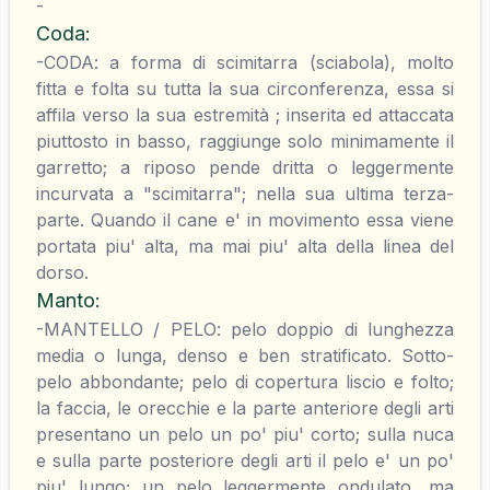
-
Coda
:
-CODA: a forma di scimitarra (sciabola), molto
fitta e folta su tutta la sua circonferenza, essa si
affila verso la sua estremità ; inserita ed attaccata
piuttosto in basso, raggiunge solo minimamente il
garretto; a riposo pende dritta o leggermente
incurvata a "scimitarra"; nella sua ultima terza-
parte. Quando il cane e' in movimento essa viene
portata piu' alta, ma mai piu' alta della linea del
dorso.
Manto
:
-MANTELLO / PELO: pelo doppio di lunghezza
media o lunga, denso e ben stratificato. Sotto-
pelo abbondante; pelo di copertura liscio e folto;
la faccia, le orecchie e la parte anteriore degli arti
presentano un pelo un po' piu' corto; sulla nuca
e sulla parte posteriore degli arti il pelo e' un po'
piu' lungo; un pelo leggermente ondulato, ma