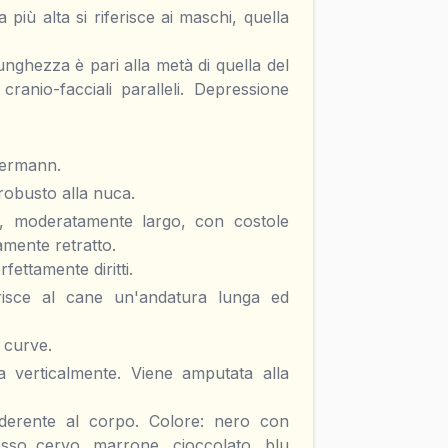
più alta si riferisce ai maschi, quella
lunghezza è pari alla metà di quella del
cranio-facciali paralleli. Depressione
bermann.
robusto alla nuca.
, moderatamente largo, con costole
amente retratto.
ettamente diritti.
risce al cane un'andatura lunga ed
e curve.
a verticalmente. Viene amputata alla
 aderente al corpo. Colore: nero con
sso cervo, marrone, cioccolato, blu