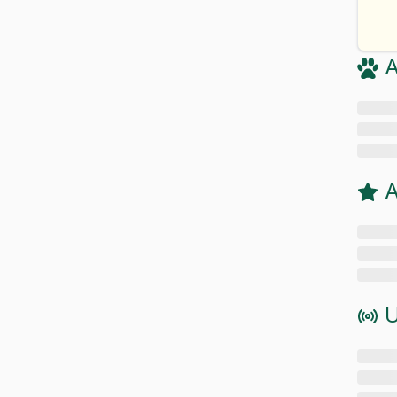
A
A
U