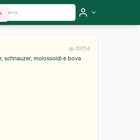
33754
er, schnauzer, molossoidi e bova