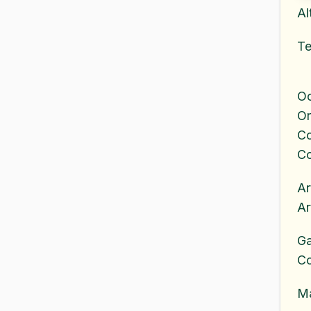
Al
Te
Oc
Or
Co
C
Ar
Ar
G
C
M