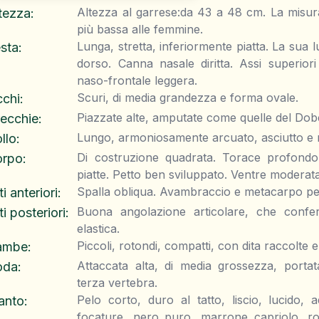
Altezza al garrese:da 43 a 48 cm. La misura 
tezza
:
più bassa alle femmine.
Lunga, stretta, inferiormente piatta. La sua 
sta
:
dorso. Canna nasale diritta. Assi superiori 
naso-frontale leggera.
Scuri, di media grandezza e forma ovale.
chi
:
Piazzate alte, amputate come quelle del Do
ecchie
:
Lungo, armoniosamente arcuato, asciutto e 
llo
:
Di costruzione quadrata. Torace profondo
orpo
:
piatte. Petto ben sviluppato. Ventre moderat
Spalla obliqua. Avambraccio e metacarpo perf
ti anteriori
:
Buona angolazione articolare, che confe
ti posteriori
:
elastica.
Piccoli, rotondi, compatti, con dita raccolte 
ambe
:
Attaccata alta, di media grossezza, portat
oda
:
terza vertebra.
Pelo corto, duro al tatto, liscio, lucido,
anto
:
focature, nero puro, marrone capriolo, ro