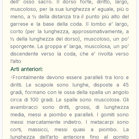
dell’ osso sacro. Il dorso forte, diritto, largo,
muscoloso, per la sua lunghezza e’ eguale, più o
meno, a ½ della distanza tra il punto più alto del
garrese e la base della coda. Il lombo e’ largo,
corto (per la lunghezza, approssimativamente, a
½ della lunghezza del dorso), muscoloso, un po’
sporgente. La groppa e’ larga, muscolosa, un po’
discendente verso la coda, che e’ rivolta verso
l’alto
Arti anteriori
:
-Frontalmente devono essere paralleli tra loro e
diritti. Le scapole sono lunghe, disposte a 45
gradi, formano con le ossa della spalla un angolo
circa di 100 gradi. Le spalle sono muscolose. Gli
avambracci sono dritti, grossi, di lunghezza
media, messi a piombo e paralleli. I gomiti sono
messi marcatamente indietro. I metacarpi sono
corti, massicci, messi quasi a piombo. La
lunghezza dell’arto anteriore fino al gomito