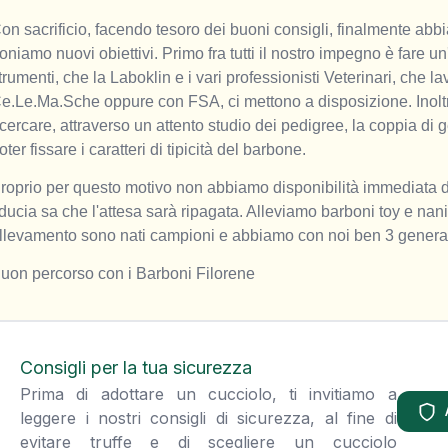
on sacrificio, facendo tesoro dei buoni consigli, finalmente abbi
oniamo nuovi obiettivi. Primo fra tutti il nostro impegno è fare un'
trumenti, che la Laboklin e i vari professionisti Veterinari, che l
e.Le.Ma.Sche oppure con FSA, ci mettono a disposizione. Inoltr
icercare, attraverso un attento studio dei pedigree, la coppia di g
oter fissare i caratteri di tipicità del barbone.
roprio per questo motivo non abbiamo disponibilità immediata di c
iducia sa che l'attesa sarà ripagata. Alleviamo barboni toy e nani 
llevamento sono nati campioni e abbiamo con noi ben 3 genera
uon percorso con i Barboni Filorene
Consigli per la tua sicurezza
Prima di adottare un cucciolo, ti invitiamo a
leggere i nostri consigli di sicurezza, al fine di
evitare truffe e di scegliere un cucciolo