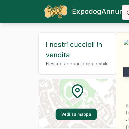
Expodog
Annunci
I nostri cuccioli in
vendita
Nessun annuncio disponibile
I
b
Vedi su mappa
a
p