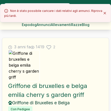
Non è stato possibile caricare i dati relativi agli annunci. Riprova
più tardi.
Expodog
Annunci
Allevamenti
Razze
Blog
3 anni fa
1419
2
Griffone di bruxelles e belga
emilia cherry s garden griff
Griffone di Bruxelles e Belga
Con Pedigee