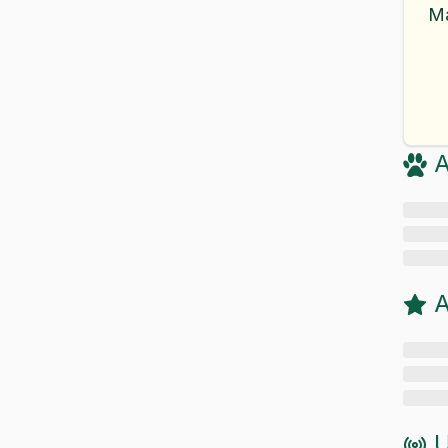
M
A
A
U