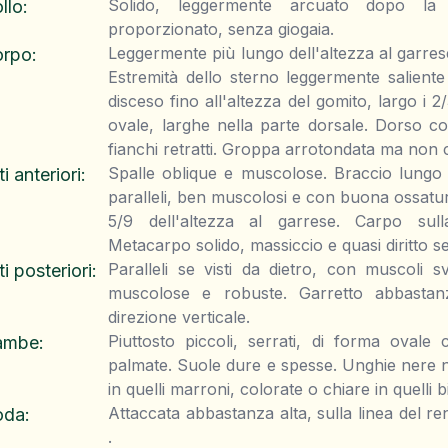
Solido, leggermente arcuato dopo la
llo
:
proporzionato, senza giogaia.
Leggermente più lungo dell'altezza al garre
orpo
:
Estremità dello sterno leggermente saliente
disceso fino all'altezza del gomito, largo i 
ovale, larghe nella parte dorsale. Dorso co
fianchi retratti. Groppa arrotondata ma non 
Spalle oblique e muscolose. Braccio lungo 
ti anteriori
:
paralleli, ben muscolosi e con buona ossatur
5/9 dell'altezza al garrese. Carpo sulla
Metacarpo solido, massiccio e quasi diritto se 
Paralleli se visti da dietro, con muscoli s
ti posteriori
:
muscolose e robuste. Garretto abbastan
direzione verticale.
Piuttosto piccoli, serrati, di forma ovale
ambe
:
palmate. Suole dure e spesse. Unghie nere ne
in quelli marroni, colorate o chiare in quelli b
Attaccata abbastanza alta, sulla linea del re
oda
:
.