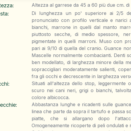
Altezza al garrese da 45 a 60 più due cm. di
tezza
:
Di lunghezza un po' superiore ai 2/5 del
sta
:
pronunciato con profilo verticale e narici a
bianchi, marrone in quelli dal manto marr
piuttosto secche, di medio spessore, nere
pigmentate in quelli marroni. Muso con prof
pari ai 9/10 di quella del cranio. Guance non
Mascelle normalmente combacianti. Denti so
ben modellato, di larghezza minore della me
sopraccigliari moderatamente salienti, coper
fra gli occhi e decrescente in larghezza vers
Situati all'altezza dello stop, leggermente
chi
:
scuro nei cani neri, grigi o bianchi, talvol
colore albicocca.
Abbastanza lunghe e ricadenti sulle guance
ecchie
:
linea che parte da sopra il tartufo e passa s
piatte, che si allargano dopo l'attacc
Omogeneamente ricoperte di peli ondulati e 