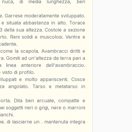
 nuca, di media lunghezza, ben
se. Garrese moderatamente sviluppato.
 e situata abbastanza in alto. Torace
2/3 della sua altezza. Costole a sezione
rto. Reni solidi e muscolosi. Ventre e
cadente.
come la scapola. Avambracci diritti e
a. Gomiti ad un'altezza da terra pari a
 linea anteriore dell'avambraccio.
visto di profilo.
viluppati e molto appariscenti. Cosce
za angolato. Tarso e metatarso in
 corta. Dita ben arcuate, compatte e
i soggetti neri o grigi, nere o marroni
ianchi.
ne. di lasciarne un . mantenuta integra