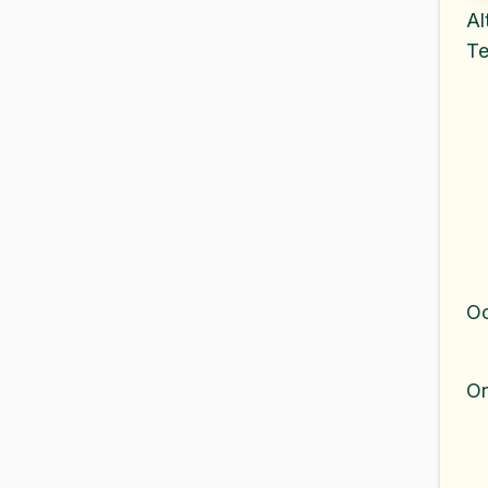
Al
Te
Oc
Or