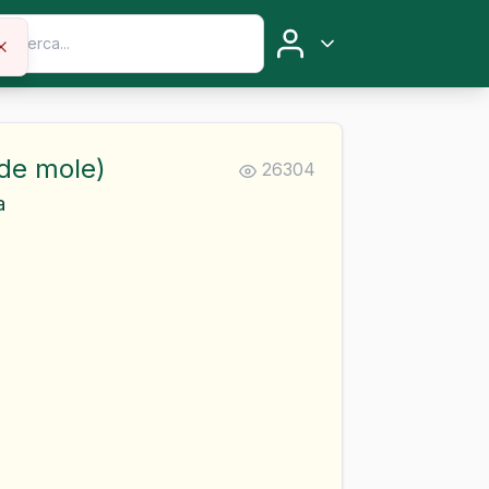
de mole)
26304
a