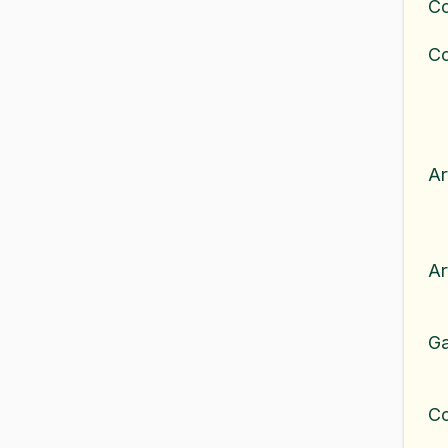
Co
C
Ar
Ar
G
C